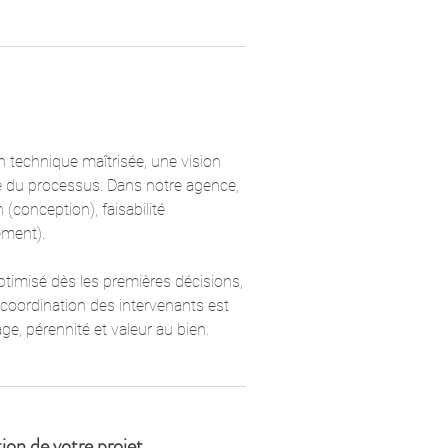
on technique maîtrisée, une vision
e du processus. Dans notre agence,
 (conception), faisabilité
ement).
ptimisé dès les premières décisions,
a coordination des intervenants est
age, pérennité et valeur au bien.
ion de votre projet