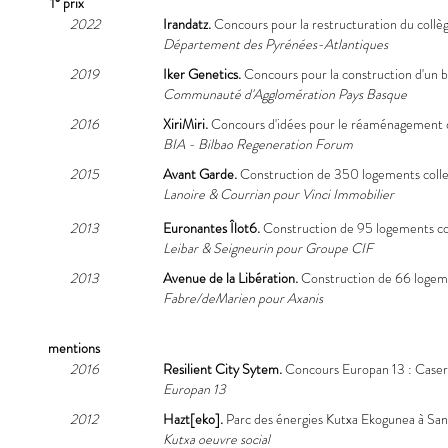
1° prix
2022
Irandatz.
Concours pour la restructuration du collè
Département des Pyrénées-Atlantiques
2019
Iker Genetics.
Concours pour la construction d'un bâ
Communauté d'Agglomération Pays Basque
2016
XiriMiri.
Concours d'idées pour le réaménagement de
BIA - Bilbao Regeneration Forum
2015
Avant Garde.
Construction de 350 logements collec
Lanoire & Courrian pour Vinci Immobilier
2013
Euronantes Îlot6.
Construction de 95 logements col
Leibar & Seigneurin pour Groupe CIF
2013
Avenue de la Libération.
Construction de 66 logemen
Fabre/deMarien pour Axanis
mentions
2016
Resilient City Sytem.
Concours Europan 13 : Caser
Europan 13
2012
Hazt[eko].
Parc des énergies Kutxa Ekogunea à San
Kutxa oeuvre social