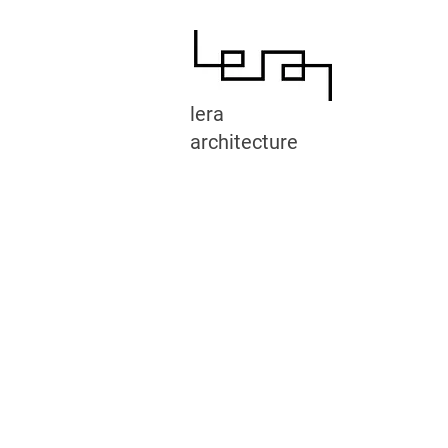
lera
architecture
Qui sommes-nous dans le cabinet d'architecture à Biarritz ?