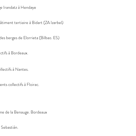
ge Irandatz à Hendaye
timent tertiaire à Bidart (ZA Izarbel)
s berges de Elorrieta (Bilbao. ES)
tifs à Bordeaux.
lectifs à Nantes.
ts collectifs à Floirac.
ne de la Benauge. Bordeaux
 Sebastián.