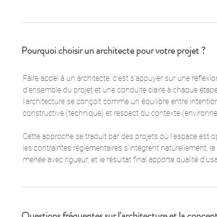
Pourquoi choisir un architecte pour votre projet ?
Faire appel à un architecte, c’est s’appuyer sur une réflexi
d’ensemble du projet et une conduite claire à chaque étap
l’architecture se conçoit comme un équilibre entre intention
constructive (technique) et respect du contexte (environn
Cette approche se traduit par des projets où l’espace est o
les contraintes réglementaires s’intègrent naturellement, l
menée avec rigueur, et le résultat final apporte qualité d’us
Questions fréquentes sur l'architecture et la concept