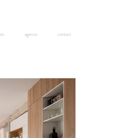
ets
agence
contact