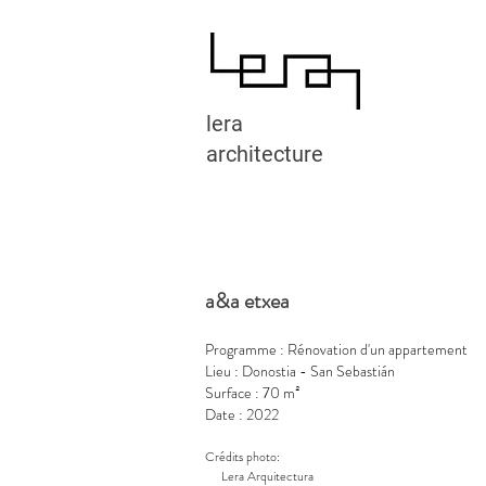
lera
architecture
Rénovation d'un appartement à Donostia - Saint-Sébastien
a&a etxea
Programme : Rénovation d'un appartement
Lieu : Donostia - San Sebastián
Surface : 70 m²
Date : 2022
Crédits photo:
Lera Arquitectura